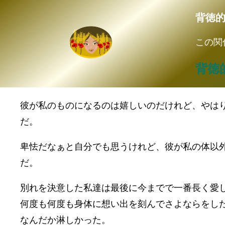
背徳
この関
背徳
彼が私のものになるのは嬉しいのだけれど、やは
だ。
卑怯だなぁと自分でも思うけれど、彼が私の体以
だ。
別れを決意した私達は最後に今までで一番長く愛
何度も何度も身体に想い出を刻んでさよならをし
なんだか淋しかった。