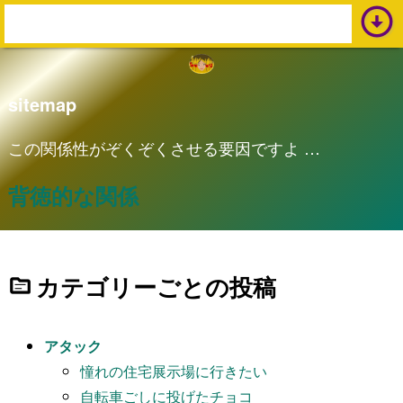
arrow_circle_down
s
e
a
sitemap
r
c
この関係性がぞくぞくさせる要因ですよ …
h
背徳的な関係
:
カテゴリーごとの投稿
アタック
憧れの住宅展示場に行きたい
自転車ごしに投げたチョコ