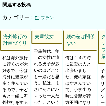
関連する投稿
カテゴリー：
プラン
海外旅行の
先輩彼女
歳の差は関係
計画づくり
ない
学生時代、年
上の女性に憧
私は海外旅行
俺は１４の時
れる男子が多
に行くのが大
に最愛の人と
いのはどこで
好きで、今は
出会いまし
子
も一緒だと思
海外に親戚が
た。俺の家庭
家
う。私は、ま
多く住んでい
はすさんでい
リ
さにそこにハ
るので、子ど
て、小学生の
ズ
マった一人だ
もと一緒に海
時に父親が行
ン
った。という
外旅行をする
方不明になり
ー