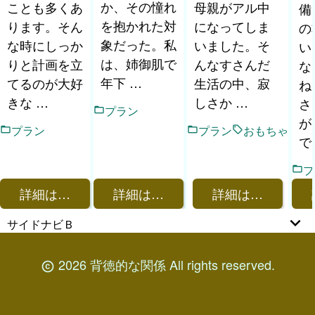
か、その憧れ
ことも多くあ
母親がアル中
備
を抱かれた対
ります。そん
になってしま
の
象だった。私
な時にしっか
いました。そ
い
は、姉御肌で
りと計画を立
んなすさんだ
な
年下 …
てるのが大好
生活の中、寂
ね
きな …
しさか …
さ
プラン
が
プラン
プラン
おもちゃ
で
プ
詳細は…
詳細は…
詳細は…
サイドナビＢ
2026 背徳的な関係 All rights reserved.