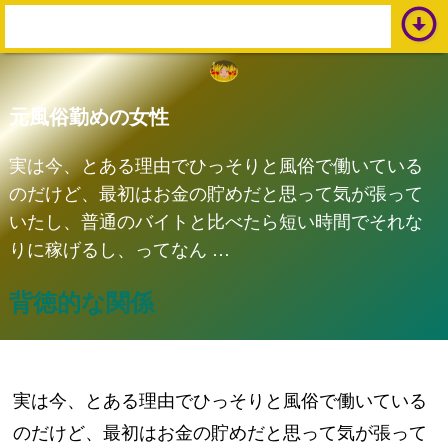
arrow_circle_down
s
e
a
元風俗勤めの女性
r
c
実は今、とある理由でひっそりと風俗で働いている
h
のだけど、最初はお金の貯めだと思って気が張って
:
いたし、普通のバイトと比べたら短い時間でそれな
りに稼げるし、ってなん …
背徳的な関係
実は今、とある理由でひっそりと風俗で働いている
のだけど、最初はお金の貯めだと思って気が張って