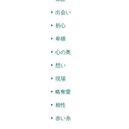
出会い
初心
卑猥
心の奥
想い
現場
略奪愛
相性
赤い糸