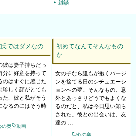
雑談
彼氏ではダメなの
初めてなんてそんなもの
か
の彼は妻子持ちだっ
自分に好意を持って
女の子なら誰もが抱くバージ
るのはすぐに感じた
ンを捨てる日のシチュエーシ
は珍しく顔がとても
ョンへの夢。そんなもの、意
った。彼と私がそう
外とあっさりどうでもよくな
になるのにはそう時
るのだと、私は今日思い知ら
された。彼との出会いは、友
達の …
心の奥
動画
心の奥