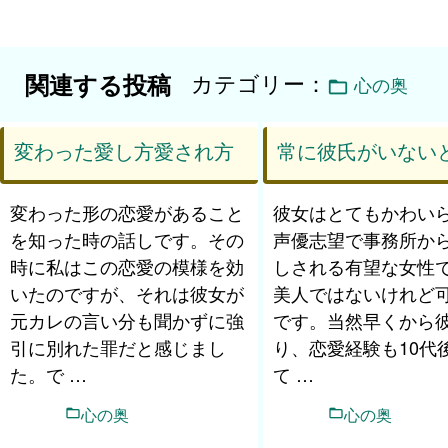
カテゴリー：
関連する投稿
心の奥
変わった愛し方愛され方
常に彼氏がいない
変わった形の恋愛があること
彼女はとてもかわい
を知った時の話しです。その
声優志望で事務所か
時に私はこの恋愛の模様を効
しされる有望な女性
いたのですが、それは彼女が
美人ではないけれど
元カレの言い分も聞かずに強
です。当然早くから
引に別れた罪だと感じまし
り、恋愛経験も10代
た。で …
て …
心の奥
心の奥