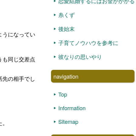
恋愛結婚するにはお金がかかる
糸くず
後始末
ようになってい
子育てノウハウを参考に
彼なりの思いやり
うも同じ交差点
navigation
話先の相手でし
Top
Information
Sitemap
た。