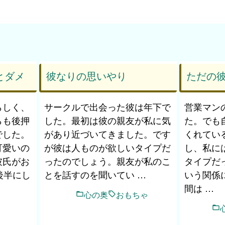
とダメ
彼なりの思いやり
ただの
らしく、
サークルで出会った彼は年下で
営業マン
らも後押
した。最初は彼の親友が私に気
た。でも
でした。
があり近づいてきました。です
くれてい
可愛いの
が彼は人ものが欲しいタイプだ
し、私に
彼氏がお
ったのでしょう。親友が私のこ
タイプだ
後半にし
とを話すのを聞いてい …
いう関係
間は …
心の奥
おもちゃ