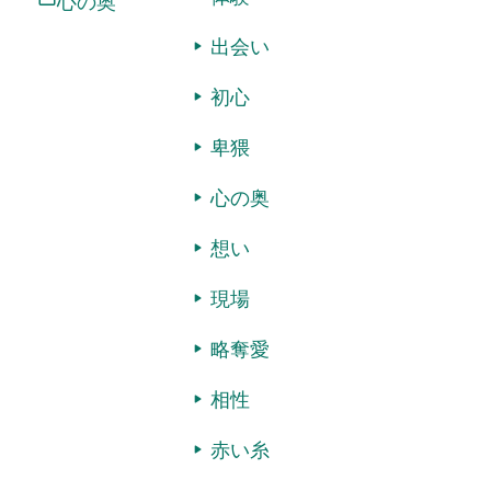
心の奥
出会い
初心
卑猥
心の奥
想い
現場
略奪愛
相性
赤い糸